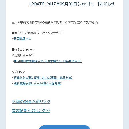
UPDATE：2017年09月01日【カテゴリー】お知らせ
香川大学病院眼科の9月の更新は下記のとおりです。是非、ご覧下さい。
■医学生・研修医の方 ：キャリアサポート
＊
新田恵里先生
■特別コンテンツ
＜活動レポート＞
＊
第34回日本眼循環学会（佐々木瞳先生、日詰華子先生）
＜ブログ＞
＊
育休から仕事に復帰しました（新田 恵里先生）
＊
眼科初期研修レポート（佐々木瞳先生）
前の記事へのリンク
次の記事へのリンク