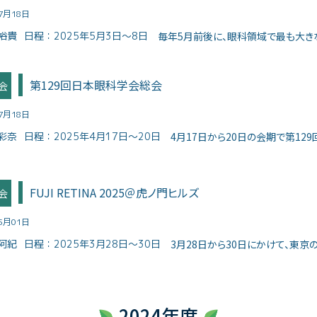
07月18日
裕貴
日程：
2025年5月3日～8日
毎年5月前後に、眼科領域で最も大きな学
第129回日本眼科学会総会
会
07月18日
彩奈
日程：
2025年4月17日～20日
4月17日から20日の会期で第129
FUJI RETINA 2025＠虎ノ門ヒルズ
会
05月01日
阿紀
日程：
2025年3月28日～30日
3月28日から30日にかけて、東京の
2024年度