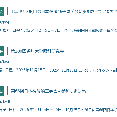
１年ぶり２度目の日本網膜硝子体学会に参加させていただ
会
01月05日
羅 祐介
日程：
2025年12月5日～7日
今回、第64回日本網膜硝子体学会総
第100回香川大学眼科研究会
会
01月05日
悟
日程：
2025年11月15日
2025年11月15日にJ Rホテルクレメント高松
第66回日本視能矯正学会に参加しました。
会
11月04日
洋子
日程：
2025年10月25日〜26日
10月25日と26日に第66回日本