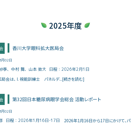
2025年度
香川大学眼科拡大医局会
会
03月02日
 紗季、中村 舞、山本 致大
日程：
2026年2月1日
会は、 I. 視能訓練士 パネルデ...[続きを読む]
第32回日本糖尿病眼学会総会 活動レポート
会
03月02日
修
日程：
2026年1月16日-17日
2026年1月16日から17日にかけて、パ