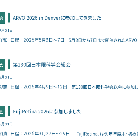
ARVO 2026 in Denverに参加してきました
会
07月01日
洋和
日程：
2026年5月3日～7日
5月3日から7日まで開催されたARVO 2
第130回日本眼科学会総会
会
05月01日
彩奈
日程：
2026年4月9日～12日
第130回日本眼科学会総会に参加して
FujiRetina 2026に参加しました
会
05月01日
裕貴
日程：
2026年3月27日～29日
「FujiRetina」は例年年度末・初