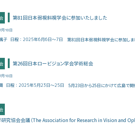
第81回日本弱視斜視学会に参加いたしました
会
07月18日
颯子
日程：
2025年6月6日～7日
第81回日本弱視斜視学会に参加しました
第26回日本ロービジョン学会学術総会
会
07月18日
舞
日程：
2025年5月23日～25日
5月23日から25日にかけて広島で開催
会
会会議（The Association for Research in Vision and 