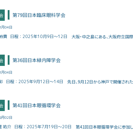
第79回日本臨床眼科学会
会
11月04日
裕貴
日程：
2025年10月9日〜12日
大阪・中之島にある、大阪府立国際会
第36回日本緑内障学会
会
11月04日
彩
日程：
2025年9月12日～14日
先日、9月12日から神戸で開催された緑
第41回日本眼循環学会
会
09月02日
羅 祐介
日程：
2025年7月19日～20日
第41回日本眼循環学会に参加してき