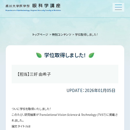
トップページ
>
特別コンテンツ
> 学位取得しました！
学位取得しました！
【担当】三好 由希子
UPDATE：2026年01月05日
ついに学位を取得いたしました！
このたび、研究結果が
Translational Vision Science & Technology (TVST)
に掲載さ
れました。
論文タイトルは