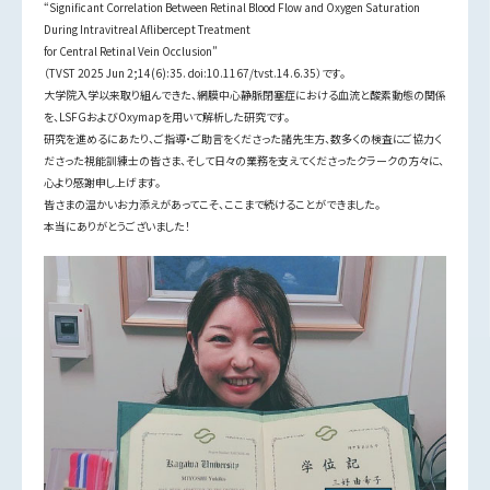
“Significant Correlation Between Retinal Blood Flow and Oxygen Saturation
During Intravitreal Aflibercept Treatment
for Central Retinal Vein Occlusion”
（TVST 2025 Jun 2;14(6):35. doi:10.1167/tvst.14.6.35）です。
大学院入学以来取り組んできた、網膜中心静脈閉塞症における血流と酸素動態の関係
を、LSFGおよびOxymapを用いて解析した研究です。
研究を進めるにあたり、ご指導・ご助言をくださった諸先生方、数多くの検査にご協力く
ださった視能訓練士の皆さま、そして日々の業務を支えてくださったクラークの方々に、
心より感謝申し上げます。
皆さまの温かいお力添えがあってこそ、ここまで続けることができました。
本当にありがとうございました！