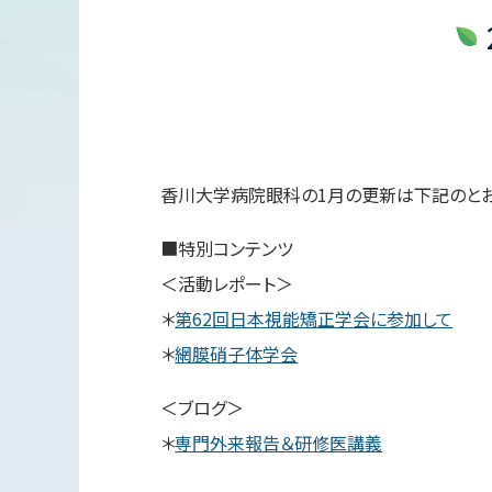
香川大学病院眼科の1月の更新は下記のとお
■特別コンテンツ
＜活動レポート＞
＊
第62回日本視能矯正学会に参加して
＊
網膜硝子体学会
＜ブログ＞
＊
専門外来報告＆研修医講義